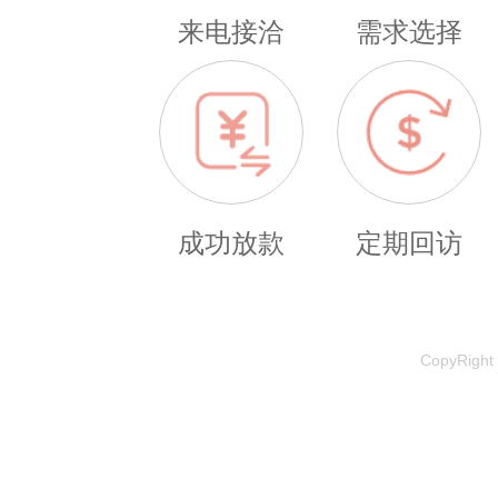
来电接洽
需求选择
成功放款
定期回访
CopyRig